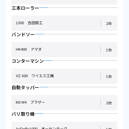
三本ローラー
1300 吉田鉄工
2台
バンドソー
HK400 アマダ
1台
コンターマシン
VZ-300 ワイエス工機
1台
自動タッパー
M3 M4 ブラザー
2台
バリ取り機
AuDeBu1000 オーセンテック