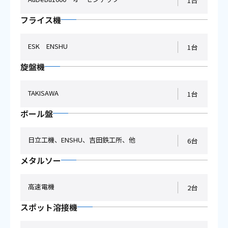
1台
フライス機
ESK ENSHU
1台
旋盤機
TAKISAWA
1台
ボール盤
日立工機、ENSHU、吉田鉄工所、他
6台
メタルソー
高速電機
2台
スポット溶接機