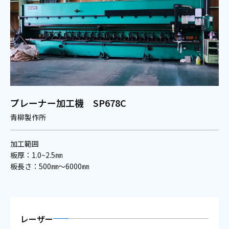
プレーナー加工機 SP678C
青柳製作所
加工範囲
板厚：1.0~2.5㎜
板長さ：500㎜～6000㎜
レーザー