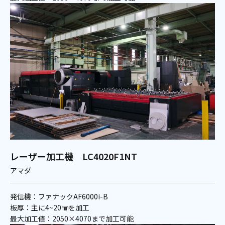
レーザー加工機 LC4020F1NT
アマダ
発信機：ファナックAF6000i-B
板厚：主に4~20㎜を加工
最大加工値：2050×4070まで加工可能