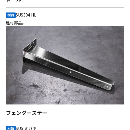
SUS304 HL
材質
建材部品。
フェンダーステー
SUS ミガキ
材質